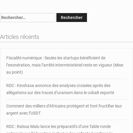
:
Ahmad
Rechercher :
Allam-
Mi
et
Articles récents
François
Louncény
Fall
à
Fiscalité numérique : Seules les startups bénéficient de
Bangui
l’exonération, mais l’arrêté interministériel reste en vigueur (Mise
au point)
RDC : Kinshasa annonce des analyses croisées après des
allégations sur des traces d’uranium dans le cobalt exporté
Comment des milliers d’Africains protègent et font fructifier leur
argent avec l’USDT
RDC : Raïssa Malu lance les préparatifs d’une Table ronde