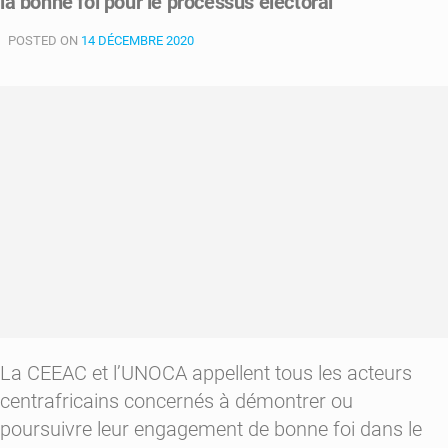
la bonne foi pour le processus électoral
Archange
POSTED ON
Touadera
14 DÉCEMBRE 2020
à
Kintélé
La CEEAC et l’UNOCA appellent tous les acteurs
centrafricains concernés à démontrer ou
poursuivre leur engagement de bonne foi dans le