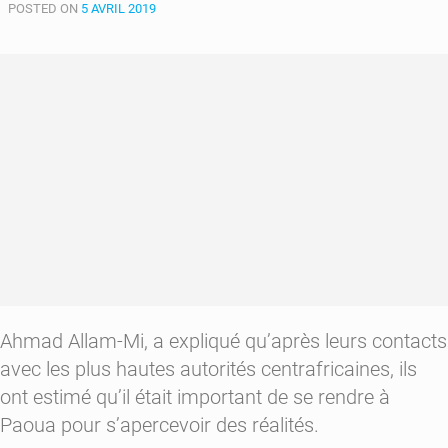
appellent
POSTED ON
5 AVRIL 2019
les
acteurs
à
la
bonne
foi
pour
le
processus
électoral
Ahmad Allam-Mi, a expliqué qu’après leurs contacts
avec les plus hautes autorités centrafricaines, ils
ont estimé qu’il était important de se rendre à
Paoua pour s’apercevoir des réalités.