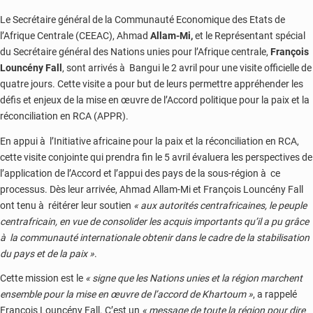
Le Secrétaire général de la Communauté Economique des Etats de
l’Afrique Centrale (CEEAC), Ahmad
Allam-Mi,
et le Représentant spécial
du Secrétaire général des Nations unies pour l’Afrique centrale,
François
Louncény Fall
, sont arrivés à Bangui le 2 avril pour une visite officielle de
quatre jours. Cette visite a pour but de leurs permettre appréhender les
défis et enjeux de la mise en œuvre de l’Accord politique pour la paix et la
réconciliation en RCA (APPR).
En appui à l’Initiative africaine pour la paix et la réconciliation en RCA,
cette visite conjointe qui prendra fin le 5 avril évaluera les perspectives de
l’application de l’Accord et l’appui des pays de la sous-région à ce
processus. Dès leur arrivée, Ahmad Allam-Mi et François Louncény Fall
ont tenu à réitérer leur soutien
« aux autorités centrafricaines, le peuple
centrafricain, en vue de consolider les acquis importants qu’il a pu grâce
à la communauté internationale obtenir dans le cadre de la stabilisation
du pays et de la paix »
.
Cette mission est le
« signe que les Nations unies et la région marchent
ensemble pour la mise en œuvre de l’accord de Khartoum »
, a rappelé
François Louncény Fall. C’est un
« message de toute la région pour dire