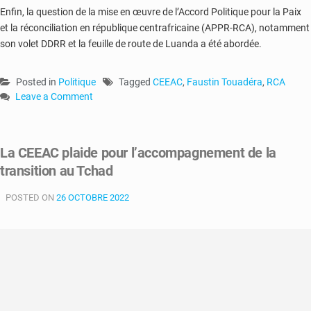
Enfin, la question de la mise en œuvre de l’Accord Politique pour la Paix
et la réconciliation en république centrafricaine (APPR-RCA), notamment
son volet DDRR et la feuille de route de Luanda a été abordée.
Posted in
Politique
Tagged
CEEAC
,
Faustin Touadéra
,
RCA
Leave a Comment
on
RCA
:
La CEEAC plaide pour l’accompagnement de la
le
transition au Tchad
nouveau
représentant
POSTED ON
de
26 OCTOBRE 2022
la
CEEAC
reçu
à
Bangui