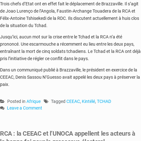
Trois chefs d’Etat ont en effet fait le déplacement de Brazzaville. Il s’agit
de Joao Lurenço de l’Angola, Faustin-Archange Touadera de la RCA et
Félix-Antoine Tshisekedi de la RDC. Ils discutent actuellement à huis clos
de la situation du Tchad.
Jusqu’ici, aucun mot sur la crise entre le Tchad et la RCA n’a été
prononcé. Une escarmouche a récemment eu lieu entre les deux pays,
entraînant la mort de cinq soldats tchadiens. Le Tchad et la RCA ont déjà
pris l’initiative de régler ce conflit dans le pays.
Dans un communiqué publié à Brazzaville, le président en exercice de la
CEEAC, Denis Sassou N’Guesso avait appelé les deux pays à préserver la
paix.
Posted in
Afrique
Tagged
CEEAC
,
Kintélé
,
TCHAD
Leave a Comment
on
RCA-
CEEAC
RCA : la CEEAC et l’UNOCA appellent les acteurs à
:
Faustin-