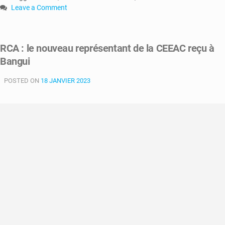
Leave a Comment
on
Sommet
des
RCA : le nouveau représentant de la CEEAC reçu à
chefs
Bangui
d’Etat
de
POSTED ON
la
18 JANVIER 2023
CEEAC
:
voici
les
grands
dossiers
de
la
rencontre