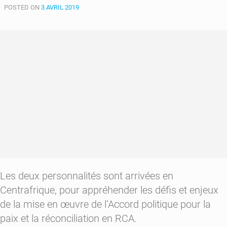
POSTED ON
émissaires
3 AVRIL 2019
des
Nations-
Unies
et
de
la
CEEAC
Ahmad
Allam-
Mi
et
François
Louncény
Fall
Les deux personnalités sont arrivées en
Centrafrique, pour appréhender les défis et enjeux
de la mise en œuvre de l’Accord politique pour la
paix et la réconciliation en RCA.