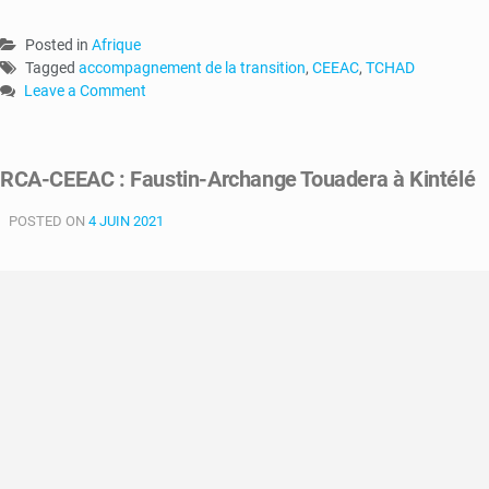
Posted in
Afrique
Tagged
accompagnement de la transition
,
CEEAC
,
TCHAD
Leave a Comment
on
La
CEEAC
RCA-CEEAC : Faustin-Archange Touadera à Kintélé
plaide
pour
POSTED ON
4 JUIN 2021
l’accompagnement
de
la
transition
au
Tchad