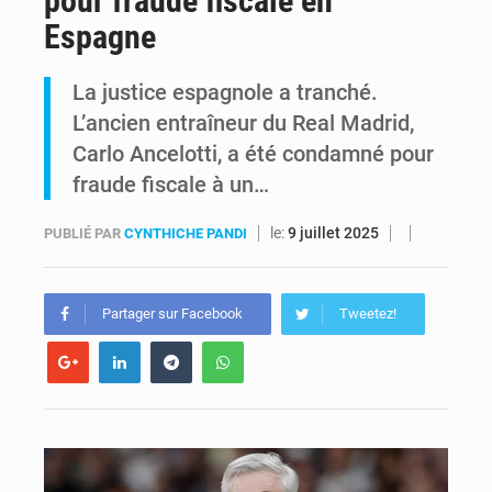
pour fraude fiscale en
Espagne
RDC : Kinshasa annonce des analyses croisées après des allégations sur des traces d’uranium dans le cobalt exporté
La justice espagnole a tranché.
Comment des milliers d’Africains protègent et font fructifier leur argent avec l’USDT
L’ancien entraîneur du Real Madrid,
Carlo Ancelotti, a été condamné pour
fraude fiscale à un…
le:
9 juillet 2025
PUBLIÉ PAR
CYNTHICHE PANDI
Partager sur Facebook
Tweetez!