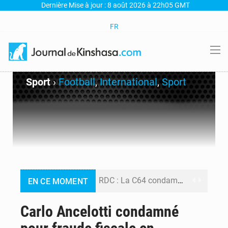
Dernière Mise à jour : 8 août 2026 à 22h05 GMT
FR
Sport
›
Football
,
International
,
Sport
RDC : La C64 condamne les attaques contre l’opposition et maintient la date butoir du 15 août pour la suite des manifestations
EN CE MOMENT
Processus de Doha : La RDC libère 15 prisonniers et réaffirme sa détermination à respecter ses engagements
Carlo Ancelotti condamné
Fiscalité numérique : Seules les startups bénéficient de l’exonération, mais l’arrêté interministériel reste en vigueur (Mise au point)