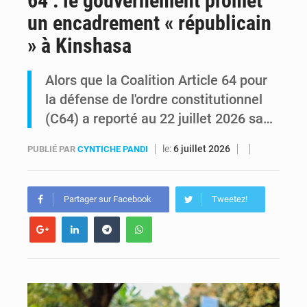
64 : le gouvernement promet
un encadrement « républicain
Comment des milliers d’Africains protègent et font fructifier leur argent avec l’USDT
» à Kinshasa
RDC : Raïssa Malu lance les préparatifs d’une Table ronde nationale sur l’éducation inclusive des enfants handicapés
Alors que la Coalition Article 64 pour
la défense de l'ordre constitutionnel
(C64) a reporté au 22 juillet 2026 sa…
le:
6 juillet 2026
PUBLIÉ PAR
CYNTICHE PANDI
Partager sur Facebook
Tweetez!