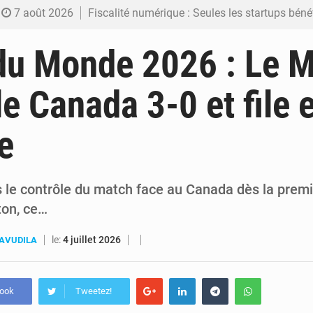
7 août 2026
Fiscalité numérique : Seules les startups bénéficient de l’exonération, mais l’arrêté interministé
7 août 2026
RDC : Kinshasa annonce des analyses croisées après des allégations sur des traces d
du Monde 2026 : Le 
6 août 2026
Comment des milliers d’Africains protègent et font fructifier
le Canada 3-0 et file 
6 août 2026
RDC : Raïssa Malu lance les préparatifs d’une Table ronde nationale sur l’éducation
e
6 août 2026
Shadary et Minaku enfin transférés à l’auditorat militaire ap
s le contrôle du match face au Canada dès la premi
ton, ce…
le:
4 juillet 2026
AVUDILA
book
Tweetez!