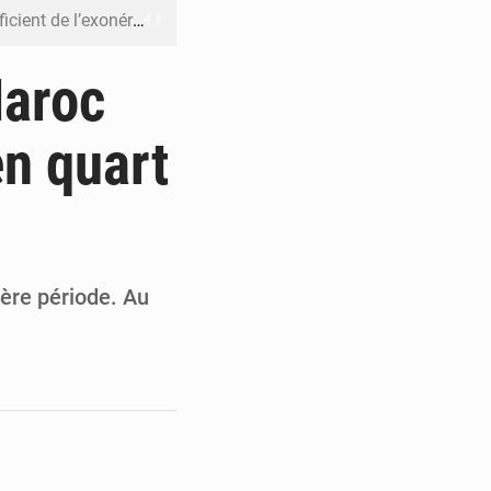
riel reste en vigueur (Mise au point)
’uranium dans le cobalt exporté
Maroc
 leur argent avec l’USDT
en quart
 inclusive des enfants handicapés
rès 200 jours d’opacité
ère période. Au