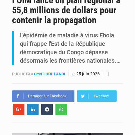
l’OIM lance un plan régional à
55,8 millions de dollars pour
RDC : Raïssa Malu lance les préparatifs d’une Table ronde nationale sur l’éducation inclusive des enfants handicapés
contenir la propagation
Shadary et Minaku enfin transférés à l’auditorat militaire après 200 jours d’opacité
L'épidémie de maladie à virus Ebola
qui frappe l'Est de la République
démocratique du Congo dépasse
désormais les frontières nationales.…
le:
25 juin 2026
PUBLIÉ PAR
CYNTICHE PANDI
Partager sur Facebook
Tweetez!