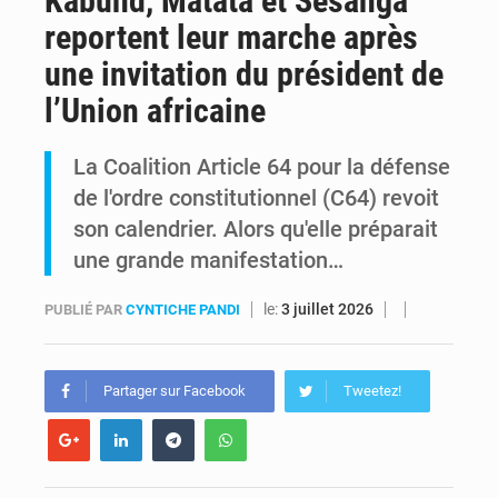
Kabund, Matata et Sesanga
reportent leur marche après
Kinshasa : Le Gouvernement provincial annonce la construction imminente du boulevard Étienne Tshisekedi
une invitation du président de
Ebola Bundibugyo : Tshisekedi mobilise le Gouvernement, l’OMS et Africa CDC pour renforcer la riposte
l’Union africaine
La Coalition Article 64 pour la défense
de l'ordre constitutionnel (C64) revoit
son calendrier. Alors qu'elle préparait
une grande manifestation…
le:
3 juillet 2026
PUBLIÉ PAR
CYNTICHE PANDI
Partager sur Facebook
Tweetez!