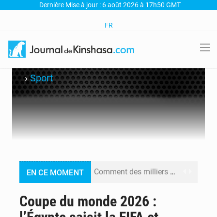
Dernière Mise à jour : 6 août 2026 à 17h50 GMT
FR
›
Sport
Comment des milliers d’Africains protègent et font fructifier leur argent avec l’USDT
EN CE MOMENT
RDC : Raïssa Malu lance les préparatifs d’une Table ronde nationale sur l’éducation inclusive des enfants handicapés
Coupe du monde 2026 :
Shadary et Minaku enfin transférés à l’auditorat militaire après 200 jours d’opacité