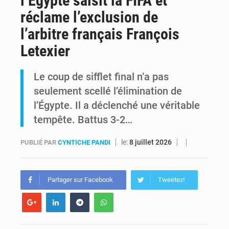
l’Égypte saisit la FIFA et
réclame l’exclusion de
Kinshasa : Le Gouvernement provincial annonce la construction imminente du boulevard Étienne Tshisekedi
l’arbitre français François
Ebola Bundibugyo : Tshisekedi mobilise le Gouvernement, l’OMS et Africa CDC pour renforcer la riposte
Letexier
Le coup de sifflet final n’a pas
seulement scellé l’élimination de
l’Égypte. Il a déclenché une véritable
tempête. Battus 3-2…
le:
8 juillet 2026
PUBLIÉ PAR
CYNTICHE PANDI
Partager sur Facebook
Tweetez!