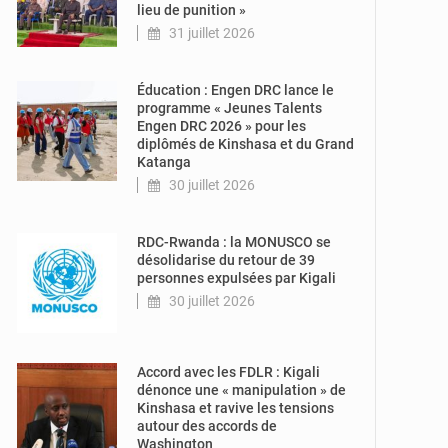
lieu de punition »
31 juillet 2026
© Engen DRC
Éducation : Engen DRC lance le
programme « Jeunes Talents
Engen DRC 2026 » pour les
diplômés de Kinshasa et du Grand
Katanga
30 juillet 2026
© Monusco
RDC-Rwanda : la MONUSCO se
désolidarise du retour de 39
personnes expulsées par Kigali
30 juillet 2026
© Actualité.cd
Accord avec les FDLR : Kigali
dénonce une « manipulation » de
Kinshasa et ravive les tensions
autour des accords de
Washington