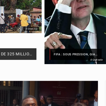
© Desk Eco
FRIVAO : LE PROCÈS DU DÉTOURNEMENT DE 325 MILLIONS DE DOLLARS REPORTÉ À LA MI-AOÛT
FIFA : SOUS PRESSION, GIANNI INFANTINO CONVOQUE UNE RÉUNION DE CRISE AU MAROC APRÈS L’ÉCHEC DE SON PROJET DE RÉFORME
© QUB radio