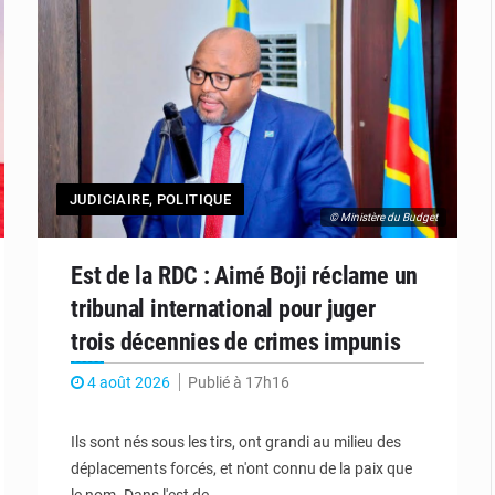
JUDICIAIRE
,
POLITIQUE
© Ministère du Budget
Est de la RDC : Aimé Boji réclame un
tribunal international pour juger
trois décennies de crimes impunis
4 août 2026
Publié à 17h16
Ils sont nés sous les tirs, ont grandi au milieu des
déplacements forcés, et n'ont connu de la paix que
le nom. Dans l'est de…