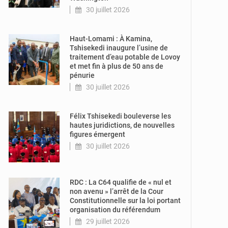
30 juillet 2026
© Présidence de
la RDC
Haut-Lomami : À Kamina,
Tshisekedi inaugure l’usine de
traitement d’eau potable de Lovoy
et met fin à plus de 50 ans de
pénurie
30 juillet 2026
© authentik.cd
Félix Tshisekedi bouleverse les
hautes juridictions, de nouvelles
figures émergent
30 juillet 2026
© Actu30.cd
RDC : La C64 qualifie de « nul et
non avenu » l’arrêt de la Cour
Constitutionnelle sur la loi portant
organisation du référendum
29 juillet 2026