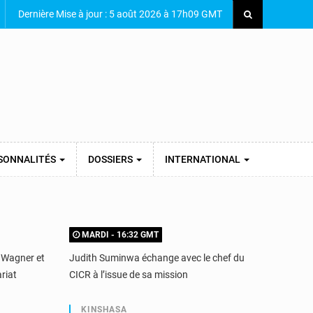
Dernière Mise à jour : 5 août 2026 à 17h09 GMT
SONNALITÉS
DOSSIERS
INTERNATIONAL
MARDI - 16:32 GMT
LUND
 Wagner et
Judith Suminwa échange avec le chef du
Belgiq
riat
CICR à l’issue de sa mission
messag
Bruxel
KINSHASA
KIN