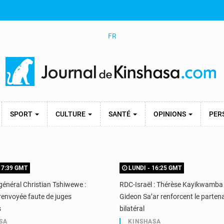
FR
SPORT
CULTURE
SANTÉ
OPINIONS
PER
17:39 GMT
LUNDI - 16:25 GMT
général Christian Tshiwewe :
RDC-Israël : Thérèse Kayikwamba
renvoyée faute de juges
Gideon Sa’ar renforcent le partena
s
bilatéral
SA
KINSHASA