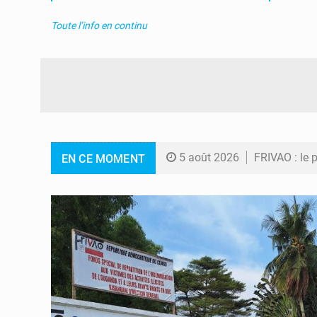
Toute l’info en continu
5 août 2026
FRIVAO : le 
EN CE MOMENT
5 août 2026
FIFA : sous 
5 août 2026
Génocide, gu
5 août 2026
Alerte Ebola
5 août 2026
RDC : Chris