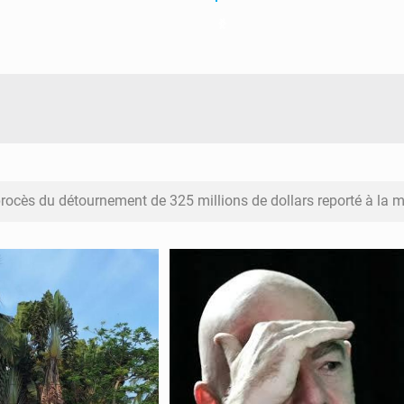
procès du détournement de 325 millions de dollars reporté à la m
pression, Gianni Infantino convoque une réunion de crise au Mar
erres et pillages : La RDC obtient un calendrier judiciaire contre
 à Kinshasa : Un bateau sous haute surveillance accoste à Mal
tian Bosembe annonce la fermeture imminente de TikTok pour s