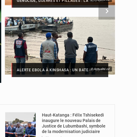
GÉNOCIDE, GUERRES ET PILLAGES : LA RDC OBTIENT UN CALENDRIER JUDICIAIRE CONTRE LE RWANDA À LA CIJ
© Actualité.cd
ALERTE EBOLA À KINSHASA : UN BATEAU SOUS HAUTE SURVEILLANCE ACCOSTE À MALUKU AVEC 200 PASSAGERS À BORD
© Présidence de
la RDC
Haut-Katanga : Félix Tshisekedi
inaugure le nouveau Palais de
Justice de Lubumbashi, symbole
de la modernisation judiciaire