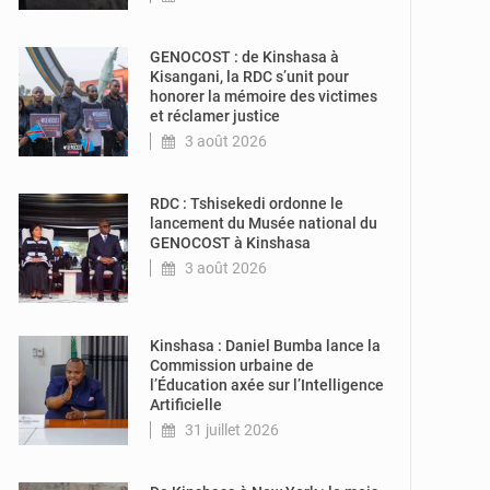
© Actu30.cd
GENOCOST : de Kinshasa à
Kisangani, la RDC s’unit pour
honorer la mémoire des victimes
et réclamer justice
3 août 2026
© Présidence de
la RDC
RDC : Tshisekedi ordonne le
lancement du Musée national du
GENOCOST à Kinshasa
3 août 2026
© Gouvernorat
de Kinshasa
Kinshasa : Daniel Bumba lance la
Commission urbaine de
l’Éducation axée sur l’Intelligence
Artificielle
31 juillet 2026
© Actualité.cd