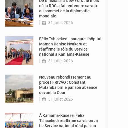
De Kinshasa à New York : le mois
où la RDC a fait entendre sa voix
au sommet de la diplomatie
mondiale
31 juillet 2026
© 7sur7.cd
Félix Tshisekedi inaugure l’hôpital
Maman Denise Nyakeru et
réaffirme le rôle du Service
national à Kaniama-Kasese
31 juillet 2026
© Radio Okapi
Nouveau rebondissement au
procès FRIVAO : Constant
Mutamba brille par son absence
devant la Cour
31 juillet 2026
© Présidence
RDC
À Kaniama-Kasese, Félix
Tshisekedi réaffirme sa vision : «
Le Service national n’est pas un