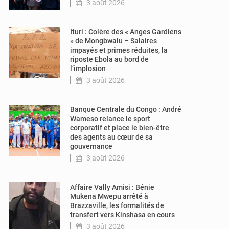
3 août 2026
© Potentiel.cd
Ituri : Colère des « Anges Gardiens
» de Mongbwalu – Salaires
impayés et primes réduites, la
riposte Ebola au bord de
l’implosion
3 août 2026
© Actualité.cd
Banque Centrale du Congo : André
Wameso relance le sport
corporatif et place le bien-être
des agents au cœur de sa
gouvernance
3 août 2026
© Journal de
Kinshasa
Affaire Vally Amisi : Bénie
Mukena Mwepu arrêté à
Brazzaville, les formalités de
transfert vers Kinshasa en cours
3 août 2026