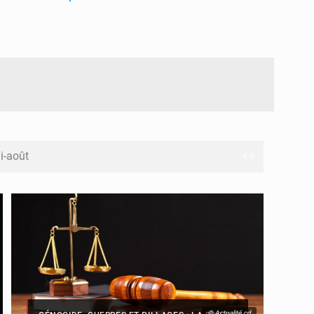
i-août
oc après l’échec de son projet de réforme
 le Rwanda à la CIJ
uku avec 200 passagers à bord
topper la propagande de l’AFC-M23
© Actualité.cd