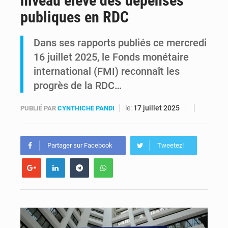
niveau élevé des dépenses
publiques en RDC
RDC : Raïssa Malu lance les préparatifs d’une Table ronde nationale sur l’éducation inclusive des enfants handicapés
Dans ses rapports publiés ce mercredi
Shadary et Minaku enfin transférés à l’auditorat militaire après 200 jours d’opacité
16 juillet 2025, le Fonds monétaire
international (FMI) reconnaît les
progrès de la RDC…
le:
17 juillet 2025
PUBLIÉ PAR
CYNTHICHE PANDI
Partager sur Facebook
Tweetez!