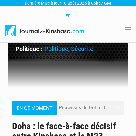
Dernière Mise à jour : 8 août 2026 à 06h57 GMT
FR
Politique
›
Politique
,
Sécurité
Processus de Doha : La RDC libère 15 prisonniers et réaffirme sa détermination à respecter ses engagements
EN CE MOMENT
Fiscalité numérique : Seules les startups bénéficient de l’exonération, mais l’arrêté interministériel reste en vigueur (Mise au point)
Doha : le face-à-face décisif
RDC : Kinshasa annonce des analyses croisées après des allégations sur des traces d’uranium dans le cobalt exporté