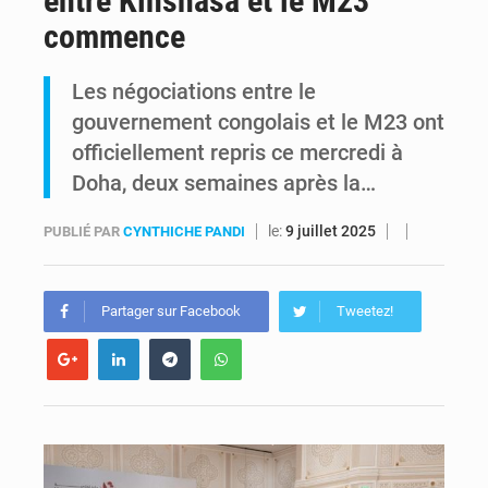
entre Kinshasa et le M23
commence
Comment des milliers d’Africains protègent et font fructifier leur argent avec l’USDT
Les négociations entre le
RDC : Raïssa Malu lance les préparatifs d’une Table ronde nationale sur l’éducation inclusive des enfants handicapés
gouvernement congolais et le M23 ont
officiellement repris ce mercredi à
Doha, deux semaines après la…
le:
9 juillet 2025
PUBLIÉ PAR
CYNTHICHE PANDI
Partager sur Facebook
Tweetez!