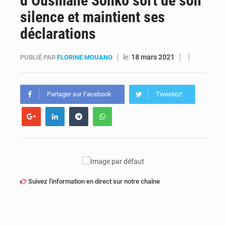
d’Ousmane Sonko sort de son
silence et maintient ses
Kinshasa : Le Gouvernement provincial annonce la construction imminente du boulevard Étienne Tshisekedi
déclarations
Ebola Bundibugyo : Tshisekedi mobilise le Gouvernement, l’OMS et Africa CDC pour renforcer la riposte
le:
18 mars 2021
PUBLIÉ PAR
FLORINE MOUANO
Partager sur Facebook
Tweetez!
Suivez l'information en direct sur notre chaîne