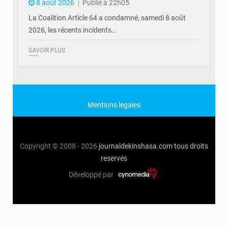
8 août 2026
Publié à 22h05
La Coalition Article 64 a condamné, samedi 8 août
2026, les récents incidents…
SAVOIR PLUS
Mentions legales
Copyright © 2008 - 2026
journaldekinshasa.com
tous droits
reservés
Développé par