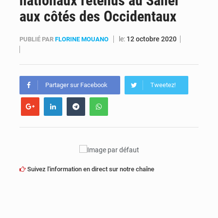
nationaux retenus au Sahel
aux côtés des Occidentaux
Processus de Doha : La RDC libère 15 prisonniers et réaffirme sa détermination à respecter ses engagements
le:
12 octobre 2020
PUBLIÉ PAR
FLORINE MOUANO
Fiscalité numérique : Seules les startups bénéficient de l’exonération, mais l’arrêté interministériel reste en vigueur (Mise au point)
Partager sur Facebook
Tweetez!
Suivez l'information en direct sur notre chaîne