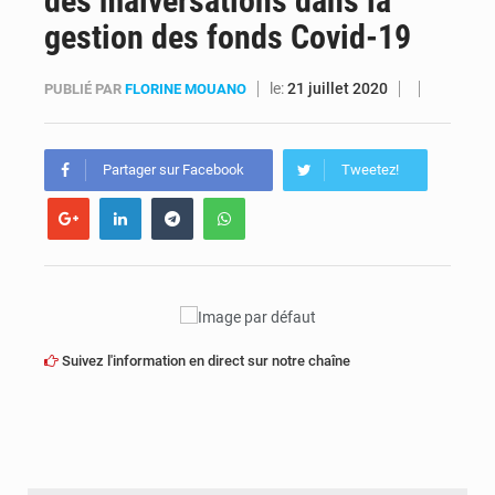
des malversations dans la
gestion des fonds Covid-19
FRIVAO : le procès du détournement de 325 millions de dollars reporté à la mi-août
le:
21 juillet 2020
PUBLIÉ PAR
FLORINE MOUANO
FIFA : sous pression, Gianni Infantino convoque une réunion de crise au Maroc après l’échec de son projet de réforme
Partager sur Facebook
Tweetez!
Suivez l'information en direct sur notre chaîne