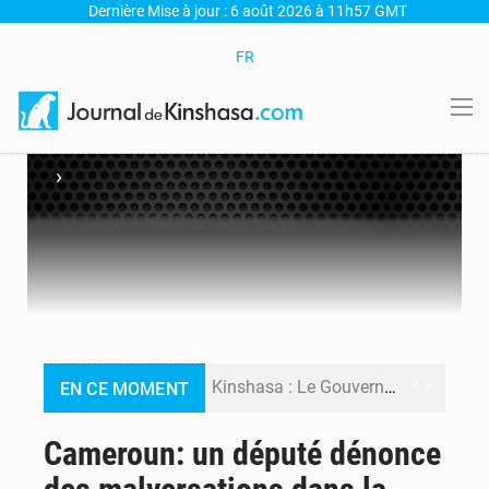
Dernière Mise à jour : 6 août 2026 à 11h57 GMT
FR
›
Kinshasa : Le Gouvernement provincial annonce la construction imminente du boulevard Étienne Tshisekedi
EN CE MOMENT
Ebola Bundibugyo : Tshisekedi mobilise le Gouvernement, l’OMS et Africa CDC pour renforcer la riposte
Cameroun: un député dénonce
Ebola : Kinshasa renforce son dispositif après l’interception d’un bateau suspect