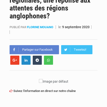
régionales, une réponse aux
attentes des régions
Comment des milliers d’Africains protègent et font fructifier leur argent avec l’USDT
anglophones?
RDC : Raïssa Malu lance les préparatifs d’une Table ronde nationale sur l’éducation inclusive des enfants handicapés
le:
9 septembre 2020
PUBLIÉ PAR
FLORINE MOUANO
Partager sur Facebook
Tweetez!
Suivez l'information en direct sur notre chaîne