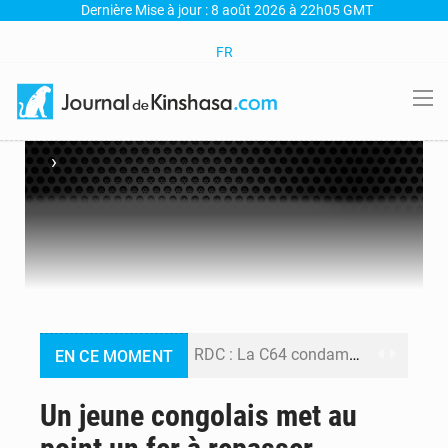
Dernière Mise à jour : 8 août 2026 à 22h05 GMT
FR
›
RDC : La C64 condamne les attaques contre l’opposition et maintient la date butoir du 15 août pour la suite des manifestations
EN CE MOMENT
Processus de Doha : La RDC libère 15 prisonniers et réaffirme sa détermination à respecter ses engagements
Un jeune congolais met au
Fiscalité numérique : Seules les startups bénéficient de l’exonération, mais l’arrêté interministériel reste en vigueur (Mise au point)