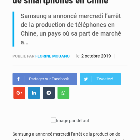
de smartphones en Chine
Comment des milliers d’Africains protègent et font fructifier leur argent avec l’USDT
Samsung a annoncé mercredi l’arrêt
de la production de téléphones en
RDC : Raïssa Malu lance les préparatifs d’une Table ronde nationale sur l’éducation inclusive des enfants handicapés
Chine, un pays où sa part de marché
a…
le:
2 octobre 2019
PUBLIÉ PAR
FLORINE MOUANO
Partager sur Facebook
Tweetez!
Samsung a annoncé mercredi l’arrêt de la production de