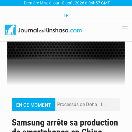
Dernière Mise à jour : 8 août 2026 à 06h57 GMT
FR
›
Processus de Doha : La RDC libère 15 prisonniers et réaffirme sa détermination à respecter ses engagements
EN CE MOMENT
Fiscalité numérique : Seules les startups bénéficient de l’exonération, mais l’arrêté interministériel reste en vigueur (Mise au point)
Samsung arrête sa production
RDC : Kinshasa annonce des analyses croisées après des allégations sur des traces d’uranium dans le cobalt exporté