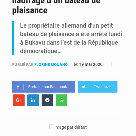
naufrage d’un bateau de
plaisance
Comment des milliers d’Africains protègent et font fructifier leur argent avec l’USDT
Le propriétaire allemand d’un petit
RDC : Raïssa Malu lance les préparatifs d’une Table ronde nationale sur l’éducation inclusive des enfants handicapés
bateau de plaisance a été arrêté lundi
à Bukavu dans l’est de la République
démocratique…
le:
19 mai 2020
PUBLIÉ PAR
FLORINE MOUANO
Partager sur Facebook
Tweetez!