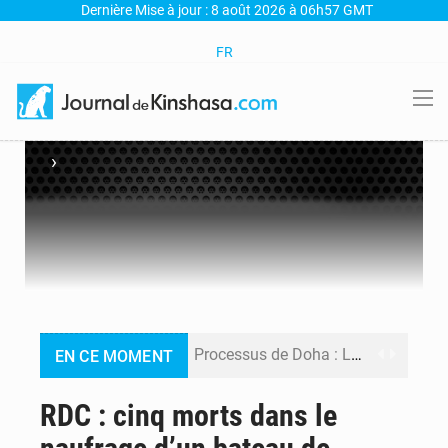
Dernière Mise à jour : 8 août 2026 à 06h57 GMT
FR
›
Processus de Doha : La RDC libère 15 prisonniers et réaffirme sa détermination à respecter ses engagements
EN CE MOMENT
Fiscalité numérique : Seules les startups bénéficient de l’exonération, mais l’arrêté interministériel reste en vigueur (Mise au point)
RDC : cinq morts dans le
RDC : Kinshasa annonce des analyses croisées après des allégations sur des traces d’uranium dans le cobalt exporté