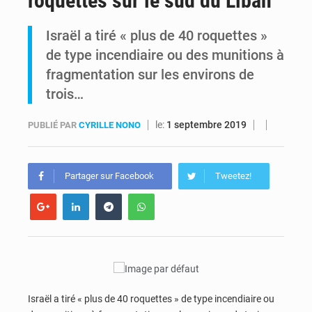
roquettes sur le sud du Liban
Alerte Ebola à Kinshasa : Un bateau sous haute surveillance accoste à Maluku avec 200 passagers à bord
Israël a tiré « plus de 40 roquettes »
de type incendiaire ou des munitions à
RDC : Christian Bosembe annonce la fermeture imminente de TikTok pour stopper la propagande de l’AFC-M23
fragmentation sur les environs de
trois…
le:
1 septembre 2019
PUBLIÉ PAR
CYRILLE NONO
Partager sur Facebook
Tweetez!
Israël a tiré « plus de 40 roquettes » de type incendiaire ou