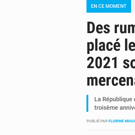
EN CE MOMENT
Des rum
placé l
2021 so
mercen
La République 
troisème anniv
PUBLIÉ PAR
FLORINE MO