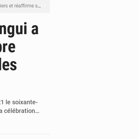
n à respecter ses engagements
riel reste en vigueur (Mise au point)
ngui a
’uranium dans le cobalt exporté
bre
 leur argent avec l’USDT
des
 inclusive des enfants handicapés
1 le soixante-
a célébration…