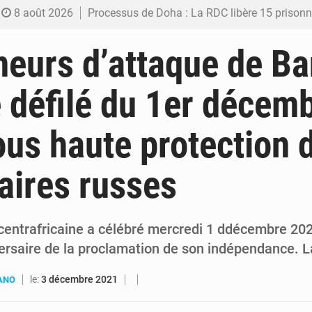
8 août 2026
Processus de Doha : La RDC libère 15 prisonniers et réaffirme sa déterminatio
7 août 2026
Fiscalité numérique : Seules les startups bénéficient de l’exonération, mais l’arrêté interministé
eurs d’attaque de Ba
7 août 2026
RDC : Kinshasa annonce des analyses croisées après des allégations sur des traces d
e défilé du 1er décem
6 août 2026
Comment des milliers d’Africains protègent et font fructifier
us haute protection 
6 août 2026
RDC : Raïssa Malu lance les préparatifs d’une Table ronde nationale sur l’éducation
aires russes
centrafricaine a célébré mercredi 1 ddécembre 202
ersaire de la proclamation de son indépendance. L
le:
3 décembre 2021
UANO