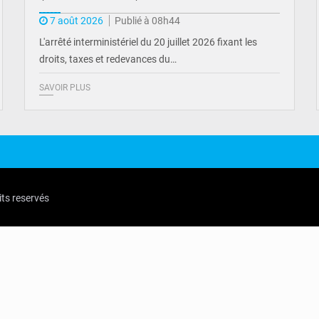
7 août 2026
Publié à 08h44
L'arrêté interministériel du 20 juillet 2026 fixant les
droits, taxes et redevances du…
SAVOIR PLUS
its reservés