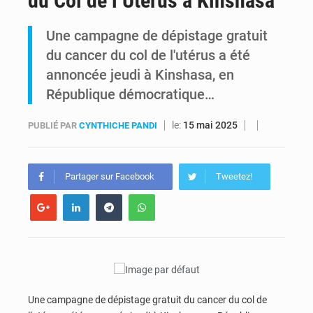
du Col de l’Utérus à Kinshasa
RDC : Raïssa Malu lance les préparatifs d’une Table ronde nationale sur l’éducation inclusive des enfants handicapés
Une campagne de dépistage gratuit
du cancer du col de l'utérus a été
Shadary et Minaku enfin transférés à l’auditorat militaire après 200 jours d’opacité
annoncée jeudi à Kinshasa, en
République démocratique…
le:
15 mai 2025
PUBLIÉ PAR
CYNTHICHE PANDI
Partager sur Facebook
Tweetez!
Une campagne de dépistage gratuit du cancer du col de