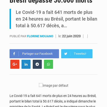
Brésil dépasse 50.000 morts
RDC : Après sa rencontre avec Tshisekedi, le CEFOCK annonce une offensive diplomatique pour la reconnaissance du GENOCOST dès la rentrée parlementaire en France
Le Covid-19 a fait 641 morts de plus
en 24 heures au Brésil, portant le bilan
Est de la RDC : Aimé Boji réclame un tribunal international pour juger trois décennies de crimes impunis
total à 50.617 décès, a…
le:
22 juin 2020
PUBLIÉ PAR
FLORINE MOUANO
Partager sur Facebook
Tweetez!
Le Covid-19 a fait 641 morts de plus en 24 heures au Brésil,
portant le bilan total à 50.617 décès, a indiqué dimanche le
ministère de la Santé. Le Brésil est le deuxième pays le plus