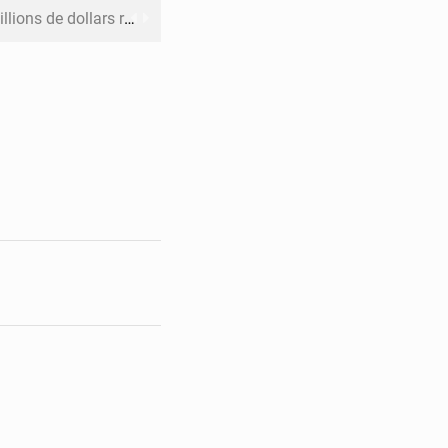
rs reporté à la mi-août
 l’échec de son projet de réforme
e contre le Rwanda à la CIJ
ku avec 200 passagers à bord
er la propagande de l’AFC-M23