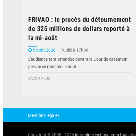
FRIVAO : le procès du détournement
de 325 millions de dollars reporté à
la mi-août
5 août 2026
Publié à 17h09
L'audience tant attendue devant la Cour de cassation,
prévue ce mercredi 5 août…
SAVOIR PLUS
Mentions legales
Copyright © 2008 - 2026
journaldekinshasa.com
tous dro