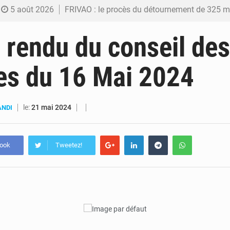
5 août 2026
FRIVAO : le procès du détournement de 325 millions de dolla
5 août 2026
FIFA : sous pression, Gianni Infantino convoque une réunion de crise au Maroc après
rendu du conseil des
5 août 2026
Génocide, guerres et pillages : La RDC obtient un calendrier judiciair
es du 16 Mai 2024
5 août 2026
Alerte Ebola à Kinshasa : Un bateau sous haute surveillance accoste à Malu
5 août 2026
RDC : Christian Bosembe annonce la fermeture imminente de TikTok pour stopp
le:
21 mai 2024
ANDI
book
Tweetez!