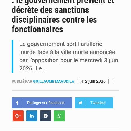
: le gouvernement prévient et
décrète des sanctions
RDC : Raïssa Malu lance les préparatifs d’une Table ronde nationale sur l’éducation inclusive des enfants handicapés
disciplinaires contre les
Shadary et Minaku enfin transférés à l’auditorat militaire après 200 jours d’opacité
fonctionnaires
Le gouvernement sort l’artillerie
lourde face à la ville morte annoncée
par l’opposition pour le mercredi 3 juin
2026. Le…
le:
2 juin 2026
PUBLIÉ PAR
GUILLAUME MAVUDILA
Partager sur Facebook
Tweetez!