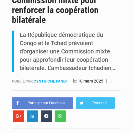
Commission mixte pour
renforcer la coopération
RDC : Kinshasa annonce des analyses croisées après des allégations sur des traces d’uranium dans le cobalt exporté
bilatérale
Comment des milliers d’Africains protègent et font fructifier leur argent avec l’USDT
La République démocratique du
Congo et le Tchad prévoient
d'organiser une Commission mixte
pour approfondir leur coopération
bilatérale. L'ambassadeur tchadien,…
le:
18 mars 2025
PUBLIÉ PAR
CYNTHICHE PANDI
Partager sur Facebook
Tweetez!