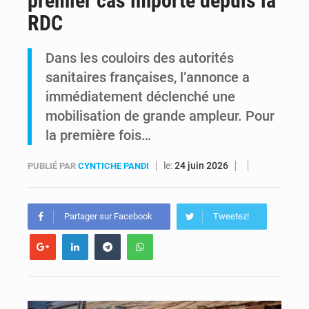
premier cas importé depuis la
RDC
Est de la RDC : Aimé Boji réclame un tribunal international pour juger trois décennies de crimes impunis
Dans les couloirs des autorités
Alain Bolodjwa claque la porte de la Coalition Article 64 – « Je ne cautionne pas ce dialogue avec ceux qui bafouent la Constitution »
sanitaires françaises, l’annonce a
immédiatement déclenché une
mobilisation de grande ampleur. Pour
la première fois…
le:
24 juin 2026
PUBLIÉ PAR
CYNTICHE PANDI
Partager sur Facebook
Tweetez!