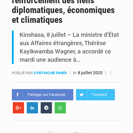
renforcement des liens
diplomatiques, économiques
Alerte Ebola à Kinshasa : Un bateau sous haute surveillance accoste à Maluku avec 200 passagers à bord
et climatiques
RDC : Christian Bosembe annonce la fermeture imminente de TikTok pour stopper la propagande de l’AFC-M23
Kinshasa, 8 juillet – La ministre d’État
aux Affaires étrangères, Thérèse
Kayikwamba Wagner, a accordé ce
mardi une audience à…
le:
8 juillet 2025
PUBLIÉ PAR
CYNTHICHE PANDI
Partager sur Facebook
Tweetez!