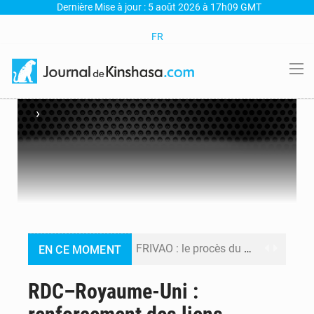
Dernière Mise à jour : 5 août 2026 à 17h09 GMT
FR
›
FRIVAO : le procès du détournement de 325 millions de dollars reporté à la mi-août
EN CE MOMENT
FIFA : sous pression, Gianni Infantino convoque une réunion de crise au Maroc après l’échec de son projet de réforme
RDC–Royaume-Uni :
Génocide, guerres et pillages : La RDC obtient un calendrier judiciaire contre le Rwanda à la CIJ