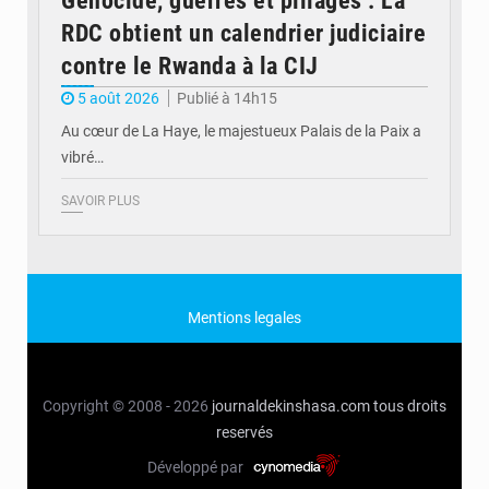
Génocide, guerres et pillages : La
RDC obtient un calendrier judiciaire
contre le Rwanda à la CIJ
5 août 2026
Publié à 14h15
Au cœur de La Haye, le majestueux Palais de la Paix a
vibré…
SAVOIR PLUS
Mentions legales
Copyright © 2008 - 2026
journaldekinshasa.com
tous droits
reservés
Développé par