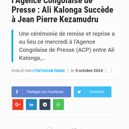
l’Agence Congolaise de
Presse : Ali Kalonga Succède
Comment des milliers d’Africains protègent et font fructifier leur argent avec l’USDT
à Jean Pierre Kezamudru
RDC : Raïssa Malu lance les préparatifs d’une Table ronde nationale sur l’éducation inclusive des enfants handicapés
Une cérémonie de remise et reprise a
eu lieu ce mercredi à l’Agence
Congolaise de Presse (ACP) entre Ali
Kalonga,…
le:
9 octobre 2024
PUBLIÉ PAR
CYNTHICHE PANDI
Partager sur Facebook
Tweetez!