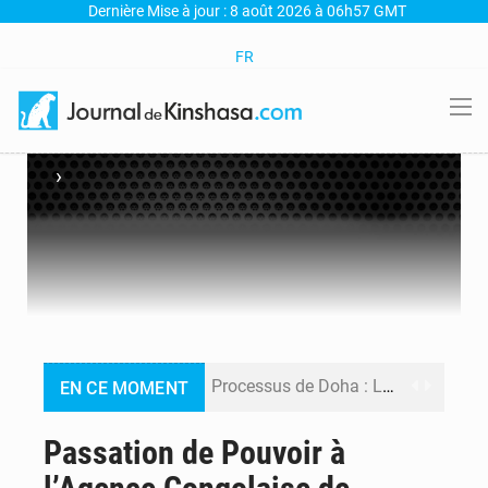
Dernière Mise à jour : 8 août 2026 à 06h57 GMT
FR
›
Processus de Doha : La RDC libère 15 prisonniers et réaffirme sa détermination à respecter ses engagements
EN CE MOMENT
Fiscalité numérique : Seules les startups bénéficient de l’exonération, mais l’arrêté interministériel reste en vigueur (Mise au point)
Passation de Pouvoir à
RDC : Kinshasa annonce des analyses croisées après des allégations sur des traces d’uranium dans le cobalt exporté