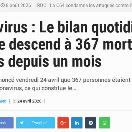
8 août 2026
RDC : La C64 condamne les attaques contre l’opposition et maintient la date butoir du 15 ao
8 août 2026
Processus de Doha : La RDC libère 15 prisonniers et réaffirme sa déterminatio
irus : Le bilan quotid
7 août 2026
Fiscalité numérique : Seules les startups bénéficient de l’exonération, mais l’arrêté interministé
 descend à 367 mort
7 août 2026
RDC : Kinshasa annonce des analyses croisées après des allégations sur des traces d
s depuis un mois
6 août 2026
Comment des milliers d’Africains protègent et font fructifier
noncé vendredi 24 avril que 367 personnes étaien
navirus, ce qui constitue le…
le:
24 avril 2020
UANO
book
Tweetez!