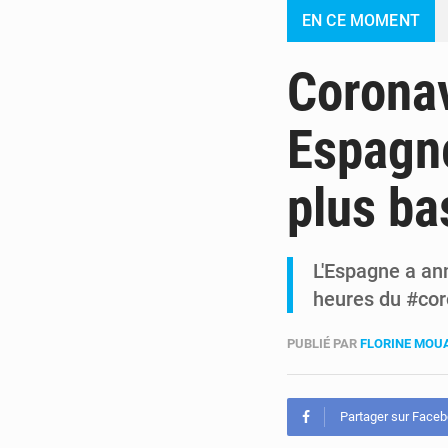
EN CE MOMENT
Coronav
Espagne
plus ba
L'Espagne a an
heures du #coro
PUBLIÉ PAR
FLORINE MO
Partager sur Face