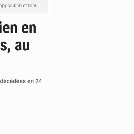
ût pour la suite des manifestations
n à respecter ses engagements
ien en
riel reste en vigueur (Mise au point)
s, au
’uranium dans le cobalt exporté
 leur argent avec l’USDT
t décédées en 24