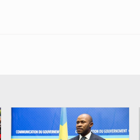
© journaldekinshasa.com