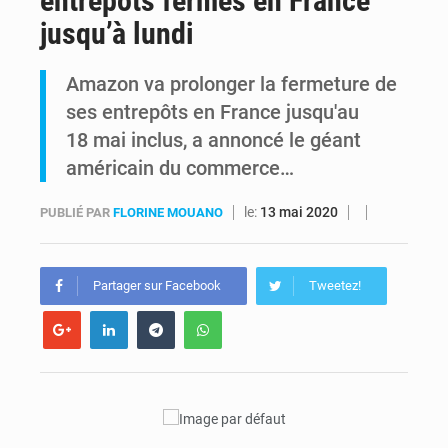
entrepôts fermés en France
jusqu’à lundi
Kinshasa : Le Gouvernement provincial annonce la construction imminente du boulevard Étienne Tshisekedi
Amazon va prolonger la fermeture de
Ebola Bundibugyo : Tshisekedi mobilise le Gouvernement, l’OMS et Africa CDC pour renforcer la riposte
ses entrepôts en France jusqu'au
18 mai inclus, a annoncé le géant
américain du commerce…
le:
13 mai 2020
PUBLIÉ PAR
FLORINE MOUANO
Partager sur Facebook
Tweetez!