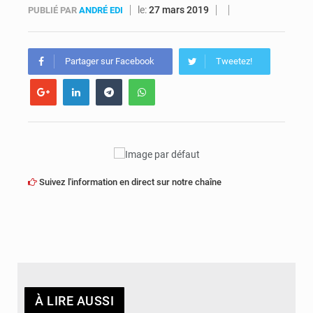
le:
27 mars 2019
PUBLIÉ PAR
ANDRÉ EDI
Kinshasa : Le Gouvernement provincial annonce la construction imminente du boulevard Étienne Tshisekedi
Ebola Bundibugyo : Tshisekedi mobilise le Gouvernement, l’OMS et Africa CDC pour renforcer la riposte
Partager sur Facebook
Tweetez!
Suivez l'information en direct sur notre chaîne
À LIRE AUSSI