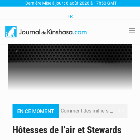
Dernière Mise à jour : 6 août 2026 à 17h50 GMT
FR
›
Comment des milliers d’Africains protègent et font fructifier leur argent avec l’USDT
EN CE MOMENT
RDC : Raïssa Malu lance les préparatifs d’une Table ronde nationale sur l’éducation inclusive des enfants handicapés
Hôtesses de l’air et Stewards
Shadary et Minaku enfin transférés à l’auditorat militaire après 200 jours d’opacité