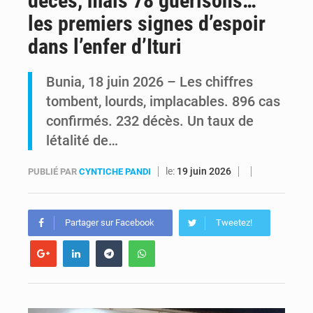
décès, mais 78 guérisons…
les premiers signes d’espoir
FRIVAO : le procès du détournement de 325 millions de dollars reporté à la mi-août
dans l’enfer d’Ituri
FIFA : sous pression, Gianni Infantino convoque une réunion de crise au Maroc après l’échec de son projet de réforme
Bunia, 18 juin 2026 – Les chiffres
tombent, lourds, implacables. 896 cas
confirmés. 232 décès. Un taux de
létalité de…
le:
19 juin 2026
PUBLIÉ PAR
CYNTICHE PANDI
Partager sur Facebook
Tweetez!