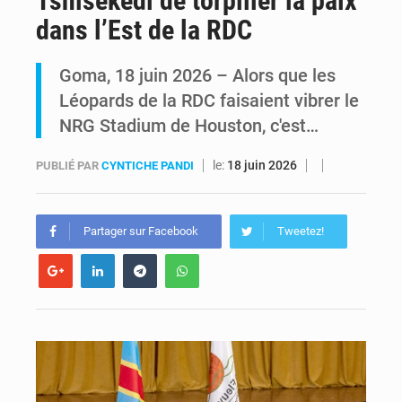
Tshisekedi de torpiller la paix
dans l’Est de la RDC
Comment des milliers d’Africains protègent et font fructifier leur argent avec l’USDT
Goma, 18 juin 2026 – Alors que les
RDC : Raïssa Malu lance les préparatifs d’une Table ronde nationale sur l’éducation inclusive des enfants handicapés
Léopards de la RDC faisaient vibrer le
NRG Stadium de Houston, c'est…
le:
18 juin 2026
PUBLIÉ PAR
CYNTICHE PANDI
Partager sur Facebook
Tweetez!