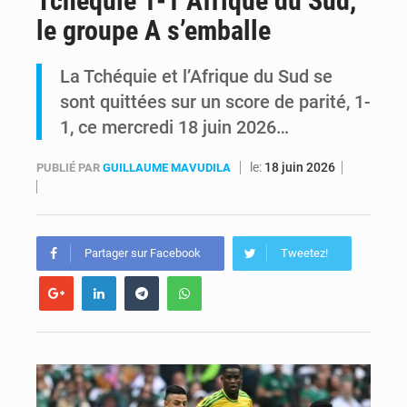
Tchéquie 1-1 Afrique du Sud,
le groupe A s’emballe
RDC : Raïssa Malu lance les préparatifs d’une Table ronde nationale sur l’éducation inclusive des enfants handicapés
La Tchéquie et l’Afrique du Sud se
Shadary et Minaku enfin transférés à l’auditorat militaire après 200 jours d’opacité
sont quittées sur un score de parité, 1-
1, ce mercredi 18 juin 2026…
le:
18 juin 2026
PUBLIÉ PAR
GUILLAUME MAVUDILA
Partager sur Facebook
Tweetez!