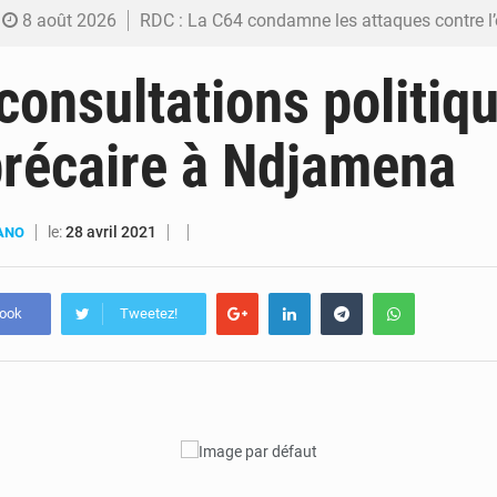
8 août 2026
RDC : La C64 condamne les attaques contre l’opposition et maintient la date butoir du 15 ao
8 août 2026
Processus de Doha : La RDC libère 15 prisonniers et réaffirme sa déterminatio
consultations politiq
7 août 2026
Fiscalité numérique : Seules les startups bénéficient de l’exonération, mais l’arrêté interministé
récaire à Ndjamena
7 août 2026
RDC : Kinshasa annonce des analyses croisées après des allégations sur des traces d
6 août 2026
Comment des milliers d’Africains protègent et font fructifier
le:
28 avril 2021
UANO
book
Tweetez!