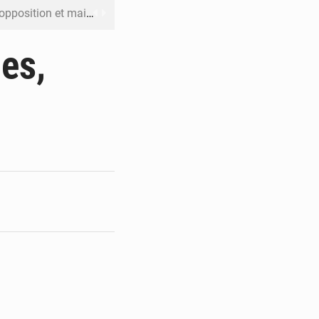
ût pour la suite des manifestations
n à respecter ses engagements
ues,
riel reste en vigueur (Mise au point)
’uranium dans le cobalt exporté
 leur argent avec l’USDT