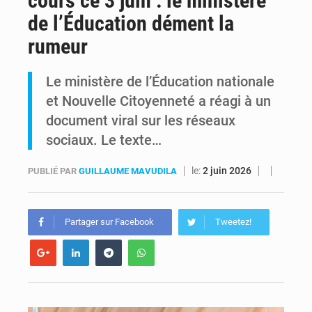
cours ce 3 juin : le ministère
de l’Éducation dément la
FRIVAO : le procès du détournement de 325 millions de dollars reporté à la mi-août
rumeur
FIFA : sous pression, Gianni Infantino convoque une réunion de crise au Maroc après l’échec de son projet de réforme
Le ministère de l’Éducation nationale
et Nouvelle Citoyenneté a réagi à un
document viral sur les réseaux
sociaux. Le texte…
le:
2 juin 2026
PUBLIÉ PAR
GUILLAUME MAVUDILA
Partager sur Facebook
Tweetez!