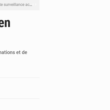
ku avec 200 passagers à bord
er la propagande de l’AFC-M23
 en
OCOST dès la rentrée parlementaire en France
is décennies de crimes impunis
c ceux qui bafouent la Constitution »
nations et de