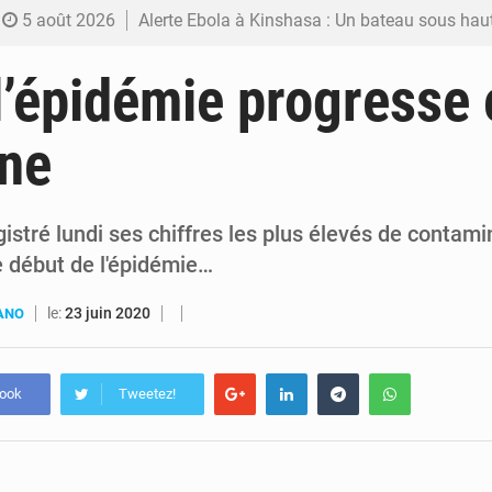
5 août 2026
Alerte Ebola à Kinshasa : Un bateau sous haute surveillance accoste à Malu
5 août 2026
RDC : Christian Bosembe annonce la fermeture imminente de TikTok pour stopp
 l’épidémie progresse
5 août 2026
RDC : Après sa rencontre avec Tshisekedi, le CEFOCK annonce une offensive diplomatique pour la reconnaissance du GEN
ine
4 août 2026
Est de la RDC : Aimé Boji réclame un tribunal international pour juger tro
4 août 2026
Alain Bolodjwa claque la porte de la Coalition Article 64 – « Je ne cautionne pas ce dialogue ave
istré lundi ses chiffres les plus élevés de contami
e début de l'épidémie…
le:
23 juin 2020
UANO
book
Tweetez!