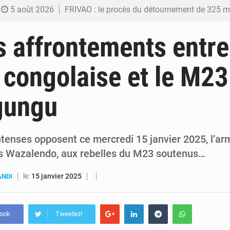
5 août 2026
FRIVAO : le procès du détournement de 325 millions de dolla
5 août 2026
FIFA : sous pression, Gianni Infantino convoque une réunion de crise au Maroc après
s affrontements entre
5 août 2026
Génocide, guerres et pillages : La RDC obtient un calendrier judiciair
 congolaise et le M23
5 août 2026
Alerte Ebola à Kinshasa : Un bateau sous haute surveillance accoste à Malu
gungu
5 août 2026
RDC : Christian Bosembe annonce la fermeture imminente de TikTok pour stopp
tenses opposent ce mercredi 15 janvier 2025, l’ar
s Wazalendo, aux rebelles du M23 soutenus…
le:
15 janvier 2025
ANDI
book
Tweetez!