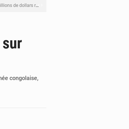
rs reporté à la mi-août
 l’échec de son projet de réforme
e contre le Rwanda à la CIJ
 sur
ku avec 200 passagers à bord
er la propagande de l’AFC-M23
mée congolaise,