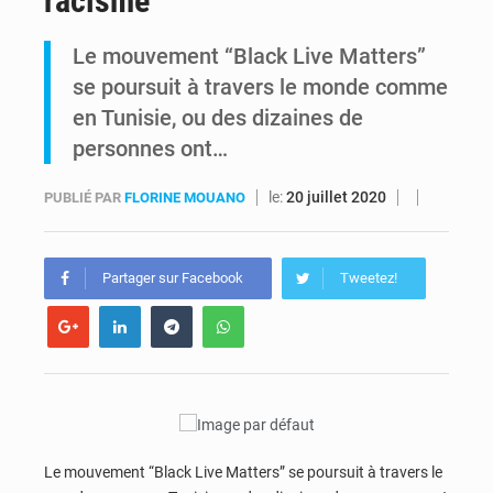
racisme
RDC : Kinshasa annonce des analyses croisées après des allégations sur des traces d’uranium dans le cobalt exporté
Le mouvement “Black Live Matters”
se poursuit à travers le monde comme
Comment des milliers d’Africains protègent et font fructifier leur argent avec l’USDT
en Tunisie, ou des dizaines de
personnes ont…
le:
20 juillet 2020
PUBLIÉ PAR
FLORINE MOUANO
Partager sur Facebook
Tweetez!
Le mouvement “Black Live Matters” se poursuit à travers le