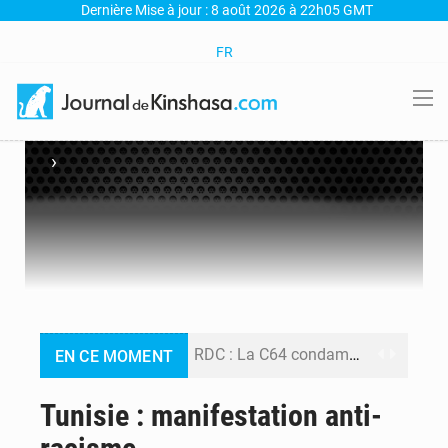
Dernière Mise à jour : 8 août 2026 à 22h05 GMT
FR
›
RDC : La C64 condamne les attaques contre l’opposition et maintient la date butoir du 15 août pour la suite des manifestations
EN CE MOMENT
Processus de Doha : La RDC libère 15 prisonniers et réaffirme sa détermination à respecter ses engagements
Tunisie : manifestation anti-
Fiscalité numérique : Seules les startups bénéficient de l’exonération, mais l’arrêté interministériel reste en vigueur (Mise au point)