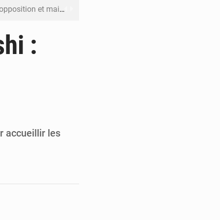
ût pour la suite des manifestations
n à respecter ses engagements
hi :
riel reste en vigueur (Mise au point)
’uranium dans le cobalt exporté
 leur argent avec l’USDT
accueillir les