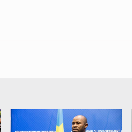
© journaldekinshasa.com