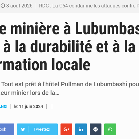
8 août 2026
RDC : La C64 condamne les attaques contre l’opposition et maintient la date butoir du 15 ao
8 août 2026
Processus de Doha : La RDC libère 15 prisonniers et réaffirme sa déterminatio
 minière à Lubumbas
7 août 2026
Fiscalité numérique : Seules les startups bénéficient de l’exonération, mais l’arrêté interministé
 à la durabilité et à la
7 août 2026
RDC : Kinshasa annonce des analyses croisées après des allégations sur des traces d
rmation locale
6 août 2026
Comment des milliers d’Africains protègent et font fructifier
Tout est prêt à l'hôtel Pullman de Lubumbashi pour 
eur minier lors de la…
le:
11 juin 2024
ANDI
book
Tweetez!