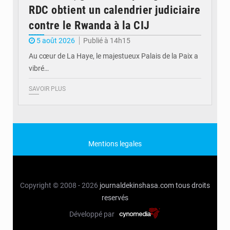
RDC obtient un calendrier judiciaire
contre le Rwanda à la CIJ
5 août 2026
Publié à 14h15
Au cœur de La Haye, le majestueux Palais de la Paix a
vibré…
SAVOIR PLUS
Mentions legales
Copyright © 2008 - 2026
journaldekinshasa.com
tous droits
reservés
Développé par