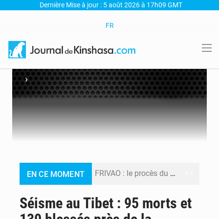
Dernière Mise à jour : 5 août 2026 à 17h09 GMT
FR
›
FRIVAO : le procès du détournement de 325 millions de dollars reporté à la mi-août
EN CE MOMENT
FIFA : sous pression, Gianni Infantino convoque une réunion de crise au Maroc après l’échec de son projet de réforme
Séisme au Tibet : 95 morts et
Génocide, guerres et pillages : La RDC obtient un calendrier judiciaire contre le Rwanda à la CIJ