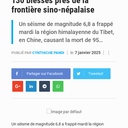
130 blessés près de la
frontière sino-népalaise
Alerte Ebola à Kinshasa : Un bateau sous haute surveillance accoste à Maluku avec 200 passagers à bord
Un séisme de magnitude 6,8 a frappé
RDC : Christian Bosembe annonce la fermeture imminente de TikTok pour stopper la propagande de l’AFC-M23
mardi la région himalayenne du Tibet,
en Chine, causant la mort de 95…
le:
7 janvier 2025
PUBLIÉ PAR
CYNTHICHE PANDI
Partager sur Facebook
Tweetez!
Un séisme de magnitude 6,8 a frappé mardi la région