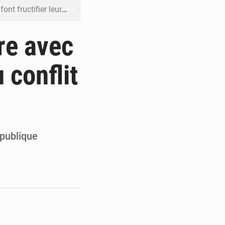
 leur argent avec l’USDT
 inclusive des enfants handicapés
re avec
rès 200 jours d’opacité
 conflit
boulevard Étienne Tshisekedi
DC pour renforcer la riposte
épublique