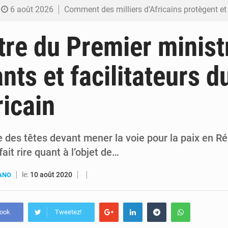
6 août 2026
Comment des milliers d’Africains protègent et font fructifier
6 août 2026
RDC : Raïssa Malu lance les préparatifs d’une Table ronde nationale sur l’éducation
re du Premier minist
6 août 2026
Shadary et Minaku enfin transférés à l’auditorat militaire ap
nts et facilitateurs du
6 août 2026
Kinshasa : Le Gouvernement provincial annonce la construction imminente du 
ricain
6 août 2026
Ebola Bundibugyo : Tshisekedi mobilise le Gouvernement, l’OMS et Africa C
e des têtes devant mener la voie pour la paix en R
fait rire quant à l’objet de…
le:
10 août 2020
UANO
book
Tweetez!