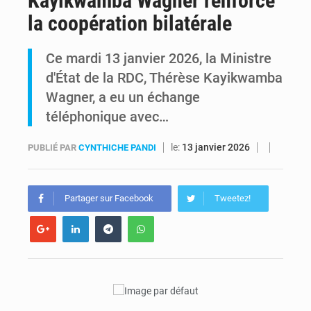
Kayikwamba Wagner renforce
la coopération bilatérale
Alerte Ebola à Kinshasa : Un bateau sous haute surveillance accoste à Maluku avec 200 passagers à bord
Ce mardi 13 janvier 2026, la Ministre
RDC : Christian Bosembe annonce la fermeture imminente de TikTok pour stopper la propagande de l’AFC-M23
d'État de la RDC, Thérèse Kayikwamba
Wagner, a eu un échange
téléphonique avec…
le:
13 janvier 2026
PUBLIÉ PAR
CYNTHICHE PANDI
Partager sur Facebook
Tweetez!