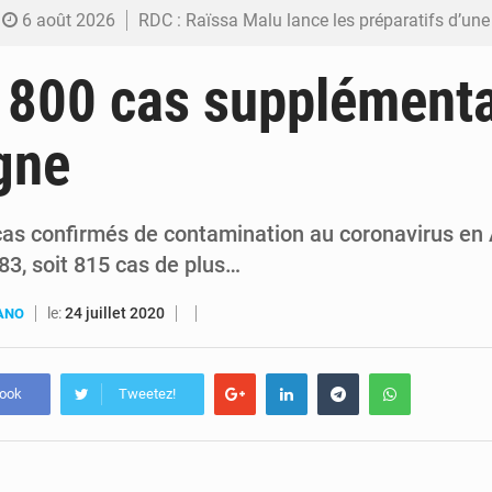
6 août 2026
RDC : Raïssa Malu lance les préparatifs d’une Table ronde nationale sur l’éducation
6 août 2026
Shadary et Minaku enfin transférés à l’auditorat militaire ap
 800 cas supplémenta
6 août 2026
Kinshasa : Le Gouvernement provincial annonce la construction imminente du 
gne
6 août 2026
Ebola Bundibugyo : Tshisekedi mobilise le Gouvernement, l’OMS et Africa C
6 août 2026
Ebola : Kinshasa renforce son dispositif après l’intercepti
as confirmés de contamination au coronavirus en
83, soit 815 cas de plus…
le:
24 juillet 2020
UANO
book
Tweetez!