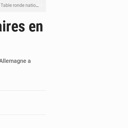
 inclusive des enfants handicapés
rès 200 jours d’opacité
ires en
boulevard Étienne Tshisekedi
DC pour renforcer la riposte
on d’un bateau suspect
 Allemagne a