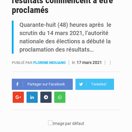
résultats commencent à être
proclamés
Alerte Ebola à Kinshasa : Un bateau sous haute surveillance accoste à Maluku avec 200 passagers à bord
Quarante-huit (48) heures après le
RDC : Christian Bosembe annonce la fermeture imminente de TikTok pour stopper la propagande de l’AFC-M23
scrutin du 14 mars 2021, l’autorité
nationale des élections a débuté la
proclamation des résultats…
le:
17 mars 2021
PUBLIÉ PAR
FLORINE MOUANO
Partager sur Facebook
Tweetez!