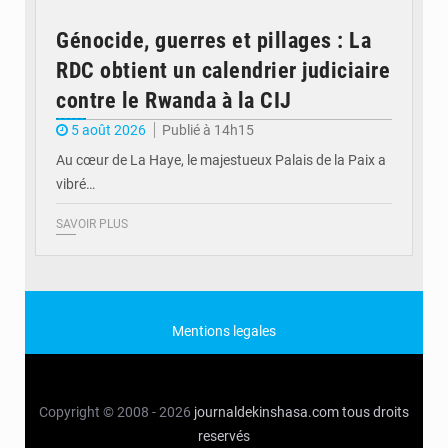
Génocide, guerres et pillages : La
RDC obtient un calendrier judiciaire
contre le Rwanda à la CIJ
5 août 2026
Publié à 14h15
Au cœur de La Haye, le majestueux Palais de la Paix a
vibré…
SAVOIR PLUS
Mentions legales
Copyright © 2008 - 2026
journaldekinshasa.com
tous droits
reservés