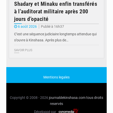
Shadary et Minaku enfin transférés
à l’auditorat militaire après 200
jours d’opacité
6 août 2026
Publié à 16h37
C’est une séquence judiciaire longtemps attendue qui
s’ouvre à Kinshasa. Après plus de…
SAVOIR PLUS
Mentions legales
Copyright © 2008 - 2026
journaldekinshasa.com
tous droits
reservés
Développé par