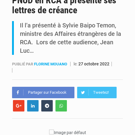
PNUD en RCA a présenté ses
lettres de créance
Kinshasa : Le Gouvernement provincial annonce la construction imminente du boulevard Étienne Tshisekedi
Il l’a présenté à Sylvie Baipo Temon,
Ebola Bundibugyo : Tshisekedi mobilise le Gouvernement, l’OMS et Africa CDC pour renforcer la riposte
ministre des Affaires étrangères de la
RCA. Lors de cette audience, Jean
Luc…
le:
27 octobre 2022
PUBLIÉ PAR
FLORINE MOUANO
Partager sur Facebook
Tweetez!