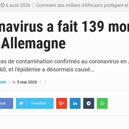
6 août 2026
Comment des milliers d’Africains protègent et font fructifier
6 août 2026
RDC : Raïssa Malu lance les préparatifs d’une Table ronde nationale sur l’éducation
navirus a fait 139 mo
6 août 2026
Shadary et Minaku enfin transférés à l’auditorat militaire ap
 Allemagne
6 août 2026
Kinshasa : Le Gouvernement provincial annonce la construction imminente du 
6 août 2026
Ebola Bundibugyo : Tshisekedi mobilise le Gouvernement, l’OMS et Africa C
as de contamination confirmés au coronavirus en
60, et l'épidémie a désormais causé…
le:
5 mai 2020
UANO
book
Tweetez!