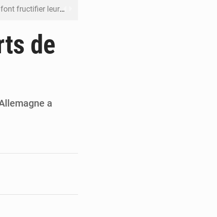
 leur argent avec l’USDT
 inclusive des enfants handicapés
rts de
rès 200 jours d’opacité
boulevard Étienne Tshisekedi
DC pour renforcer la riposte
 Allemagne a