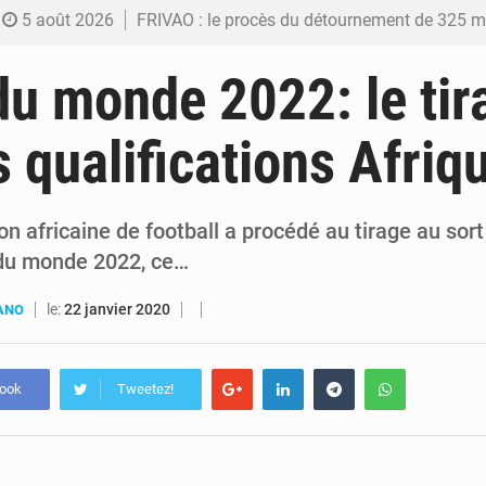
5 août 2026
FRIVAO : le procès du détournement de 325 millions de dolla
5 août 2026
FIFA : sous pression, Gianni Infantino convoque une réunion de crise au Maroc après
u monde 2022: le tir
5 août 2026
Génocide, guerres et pillages : La RDC obtient un calendrier judiciair
s qualifications Afriq
5 août 2026
Alerte Ebola à Kinshasa : Un bateau sous haute surveillance accoste à Malu
5 août 2026
RDC : Christian Bosembe annonce la fermeture imminente de TikTok pour stopp
n africaine de football a procédé au tirage au sort
 du monde 2022, ce…
le:
22 janvier 2020
UANO
book
Tweetez!