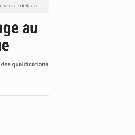
rs reporté à la mi-août
 l’échec de son projet de réforme
age au
e contre le Rwanda à la CIJ
ue
ku avec 200 passagers à bord
er la propagande de l’AFC-M23
 des qualifications