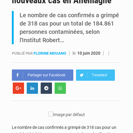
nouveaux cas en Allemagne
Comment des milliers d’Africains protègent et font fructifier leur argent avec l’USDT
Le nombre de cas confirmés a grimpé
de 318 cas pour un total de 184.861
RDC : Raïssa Malu lance les préparatifs d’une Table ronde nationale sur l’éducation inclusive des enfants handicapés
personnes contaminées, selon
l'Institut Robert…
le:
10 juin 2020
PUBLIÉ PAR
FLORINE MOUANO
Partager sur Facebook
Tweetez!
Le nombre de cas confirmés a grimpé de 318 cas pour un