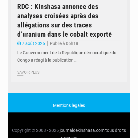
RDC : Kinshasa annonce des
analyses croisées après des
allégations sur des traces
d’uranium dans le cobalt exporté
7 août 2026
Publié à 06h18
Le Gouvernement de la République démocratique du
Congo a réagi à la publication…
SAVOIR PLUS
Mentions legales
Copyright © 2008 - 2026
journaldekinshasa.com
tous droits
reservés