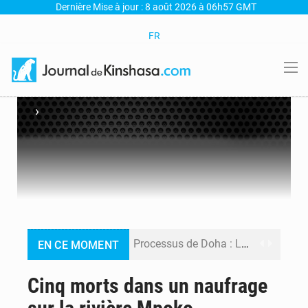
Dernière Mise à jour : 8 août 2026 à 06h57 GMT
FR
›
Processus de Doha : La RDC libère 15 prisonniers et réaffirme sa détermination à respecter ses engagements
EN CE MOMENT
Fiscalité numérique : Seules les startups bénéficient de l’exonération, mais l’arrêté interministériel reste en vigueur (Mise au point)
Cinq morts dans un naufrage
RDC : Kinshasa annonce des analyses croisées après des allégations sur des traces d’uranium dans le cobalt exporté