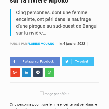
sur la rivière Mpoko
Comment des milliers d’Africains protègent et font fructifier leur argent avec l’USDT
Cinq personnes, dont une femme
enceinte, ont péri dans le naufrage
RDC : Raïssa Malu lance les préparatifs d’une Table ronde nationale sur l’éducation inclusive des enfants handicapés
d’une pirogue au sud-ouest de Bangui
sur la rivière…
le:
4 janvier 2022
PUBLIÉ PAR
FLORINE MOUANO
Partager sur Facebook
Tweetez!
Cinq personnes, dont une femme enceinte, ont péri dans le