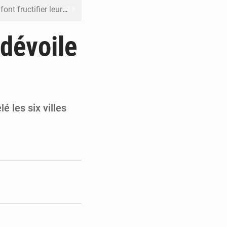
 leur argent avec l’USDT
 inclusive des enfants handicapés
dévoile
rès 200 jours d’opacité
boulevard Étienne Tshisekedi
DC pour renforcer la riposte
é les six villes