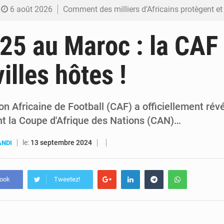
6 août 2026
Comment des milliers d’Africains protègent et font fructifier
6 août 2026
RDC : Raïssa Malu lance les préparatifs d’une Table ronde nationale sur l’éducation
5 au Maroc : la CAF 
6 août 2026
Shadary et Minaku enfin transférés à l’auditorat militaire ap
villes hôtes !
6 août 2026
Kinshasa : Le Gouvernement provincial annonce la construction imminente du 
6 août 2026
Ebola Bundibugyo : Tshisekedi mobilise le Gouvernement, l’OMS et Africa C
n Africaine de Football (CAF) a officiellement révél
ont la Coupe d'Afrique des Nations (CAN)…
le:
13 septembre 2024
ANDI
book
Tweetez!